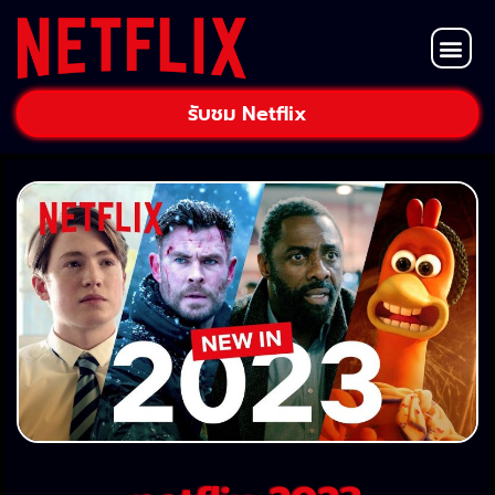
หนังต่างชาติ
รับชม Netflix